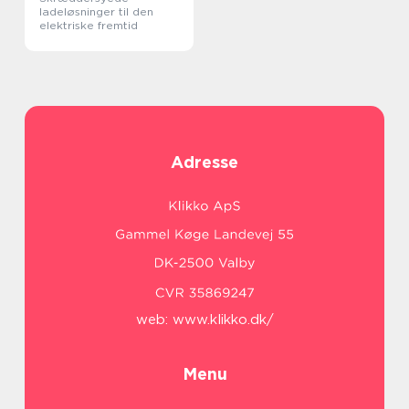
ladeløsninger til den
elektriske fremtid
Adresse
web:
www.klikko.dk/
Menu