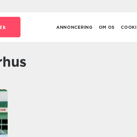
dk
ANNONCERING
OM OS
COOKI
Århus