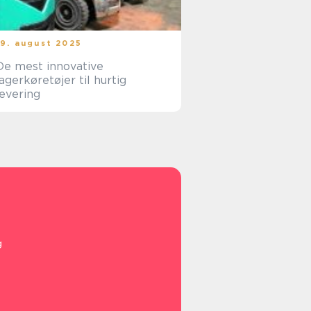
19. august 2025
De mest innovative
lagerkøretøjer til hurtig
levering
g