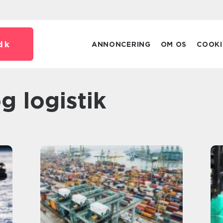
dk
ANNONCERING
OM OS
COOKI
og logistik