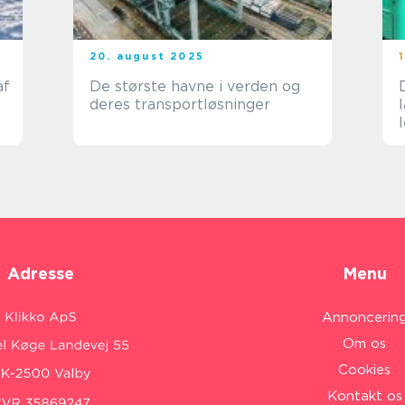
20. august 2025
af
De største havne i verden og
deres transportløsninger
Adresse
Menu
Annoncerin
Om os
Cookies
Kontakt os