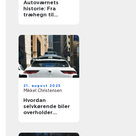
Autoværnets
historie: Fra
træhegn til
moderne design
21. august 2025
Mikkel Christensen
Hvordan
selvkørende biler
overholder
trafikloven