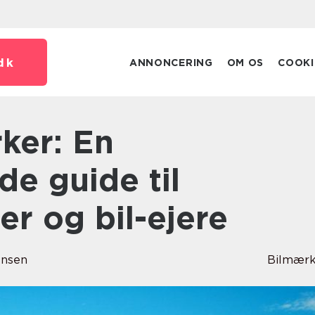
dk
ANNONCERING
OM OS
COOKI
e guide til
er og bil-ejere
ensen
Bilmærk