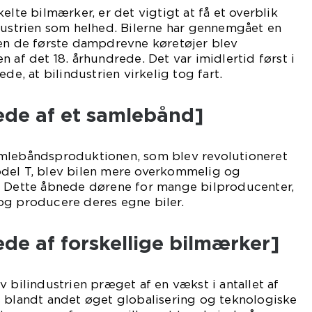
elte bilmærker, er det vigtigt at få et overblik
dustrien som helhed. Bilerne har gennemgået en
den de første dampdrevne køretøjer blev
 af det 18. århundrede. Det var imidlertid først i
de, at bilindustrien virkelig tog fart.
llede af et samlebånd]
mlebåndsproduktionen, som blev revolutioneret
del T, blev bilen mere overkommelig og
. Dette åbnede dørene for mange bilproducenter,
og producere deres egne biler.
llede af forskellige bilmærker]
v bilindustrien præget af en vækst i antallet af
s blandt andet øget globalisering og teknologiske