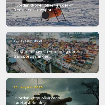
Hvordan droner bliver en del af
fremtidens transport
20. august 2025
De største havne i verden og deres
transportløsninger
20. august 2025
Hvordan krige påvirkede
køretøjsteknologi