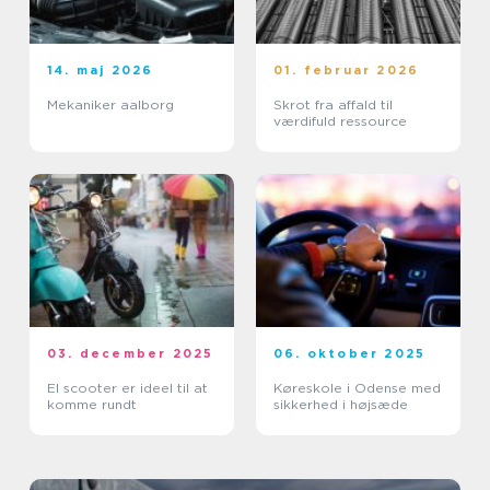
14. maj 2026
01. februar 2026
Mekaniker aalborg
Skrot fra affald til
værdifuld ressource
03. december 2025
06. oktober 2025
El scooter er ideel til at
Køreskole i Odense med
komme rundt
sikkerhed i højsæde