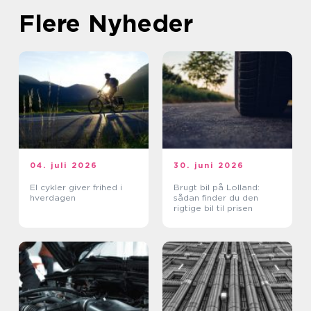
Flere Nyheder
04. juli 2026
30. juni 2026
El cykler giver frihed i
Brugt bil på Lolland:
hverdagen
sådan finder du den
rigtige bil til prisen