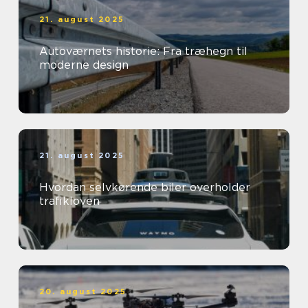
21. august 2025
Autoværnets historie: Fra træhegn til
moderne design
21. august 2025
Hvordan selvkørende biler overholder
trafikloven
20. august 2025