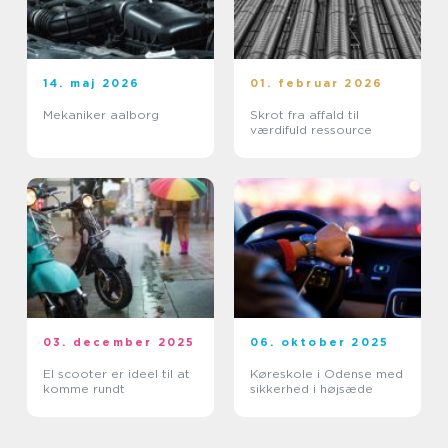
14. maj 2026
01. februar 2026
Mekaniker aalborg
Skrot fra affald til
værdifuld ressource
03. december 2025
06. oktober 2025
El scooter er ideel til at
Køreskole i Odense med
komme rundt
sikkerhed i højsæde