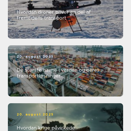
Hvordan droner bliver en del af
fremtidens transport
20. august 2025
De største havne i verden og deres
transportløsninger
20. august 2025
Hvordan krige påvirkede