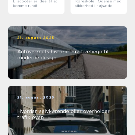
El scooter er ideel til at
Køreskole i Odense med
komme rundt
sikkerhed i højsæde
21. august 2025
Autoværnets historie: Fra træhegn til
moderne design
21. august 2025
Hvordan selvkørende biler overholder
trafikloven