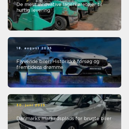
De mest innovative lagerkøretøjer til
hurtig levering
18. august 2025
Flyvende biler: Historiske forsøg og
fremtidens drømme
30. juni 2025
Danmarks markedsplads for brugte biler