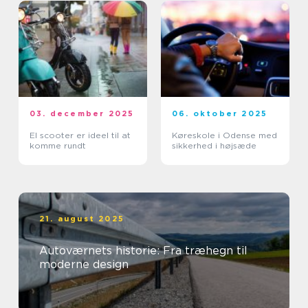
03. december 2025
06. oktober 2025
El scooter er ideel til at
Køreskole i Odense med
komme rundt
sikkerhed i højsæde
21. august 2025
Autoværnets historie: Fra træhegn til
moderne design