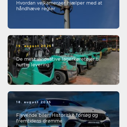
Hvordan vejkameraer hjælper med at
håndhæve regler
19. august 2025
De mest innovative lagerkøretøjer til
hurtig levering
18. august 2025
Flyvende biler: Historiske forsøg og
fremtidens drømme