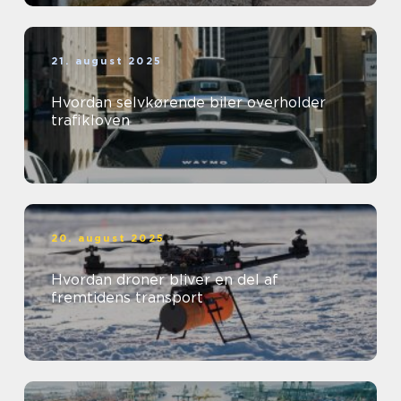
21. august 2025
Hvordan selvkørende biler overholder
trafikloven
20. august 2025
Hvordan droner bliver en del af
fremtidens transport