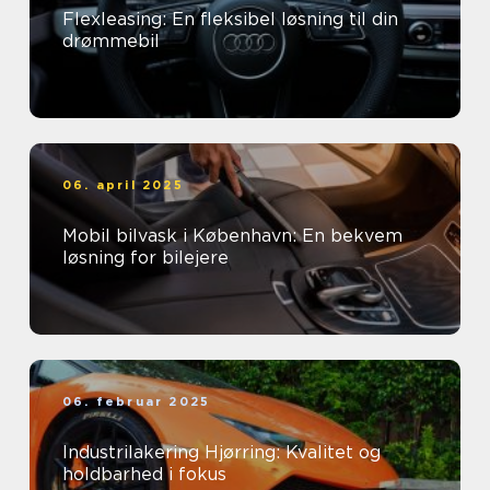
Flexleasing: En fleksibel løsning til din
drømmebil
06. april 2025
Mobil bilvask i København: En bekvem
løsning for bilejere
06. februar 2025
Industrilakering Hjørring: Kvalitet og
holdbarhed i fokus