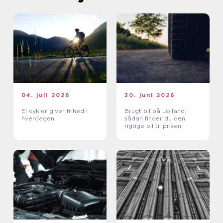
04. juli 2026
30. juni 2026
El cykler giver frihed i
Brugt bil på Lolland:
hverdagen
sådan finder du den
rigtige bil til prisen