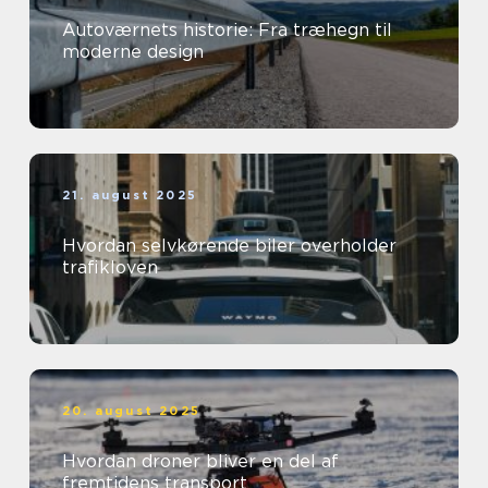
Autoværnets historie: Fra træhegn til
moderne design
21. august 2025
Hvordan selvkørende biler overholder
trafikloven
20. august 2025
Hvordan droner bliver en del af
fremtidens transport