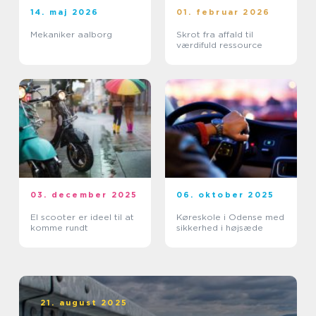
14. maj 2026
01. februar 2026
Mekaniker aalborg
Skrot fra affald til
værdifuld ressource
03. december 2025
06. oktober 2025
El scooter er ideel til at
Køreskole i Odense med
komme rundt
sikkerhed i højsæde
21. august 2025