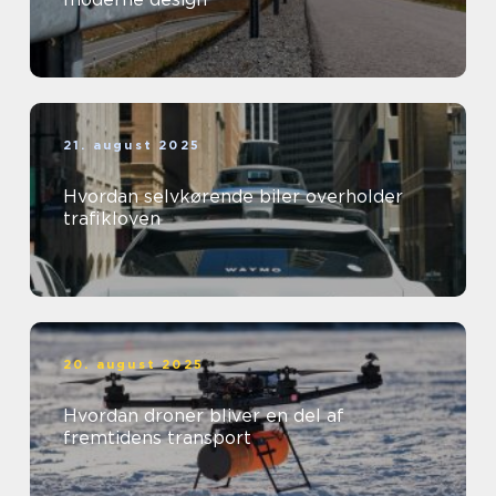
21. august 2025
Hvordan selvkørende biler overholder
trafikloven
20. august 2025
Hvordan droner bliver en del af
fremtidens transport