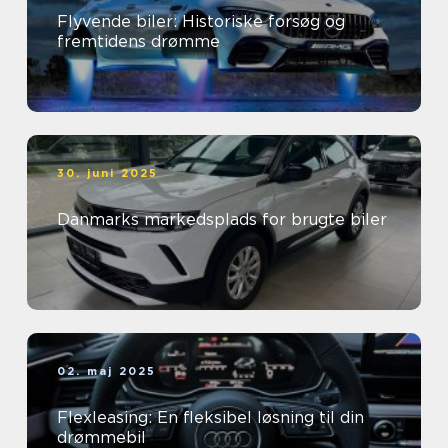
Flyvende biler: Historiske forsøg og
fremtidens drømme
30. juni 2025
Danmarks markedsplads for brugte biler
02. maj 2025
Flexleasing: En fleksibel løsning til din
drømmebil