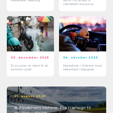
Mekaniker aalborg
Skrot fra affald til
værdifuld ressource
03. december 2025
06. oktober 2025
El scooter er ideel til at
Køreskole i Odense med
komme rundt
sikkerhed i højsæde
21. august 2025
Autoværnets historie: Fra træhegn til
moderne design