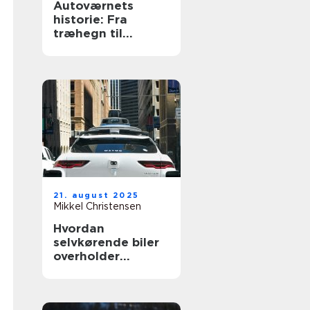
Autoværnets
historie: Fra
træhegn til
moderne design
21. august 2025
Mikkel Christensen
Hvordan
selvkørende biler
overholder
trafikloven