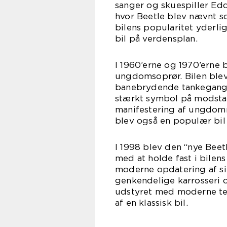
sanger og skuespiller E
hvor Beetle blev nævnt s
bilens popularitet yderl
bil på verdensplan.
I 1960’erne og 1970’erne
ungdomsoprør. Bilen blev
banebrydende tankegang. 
stærkt symbol på modsta
manifestering af ungdom
blev også en populær bil 
I 1998 blev den “nye Beet
med at holde fast i bilen
moderne opdatering af s
genkendelige karrosseri 
udstyret med moderne te
af en klassisk bil.