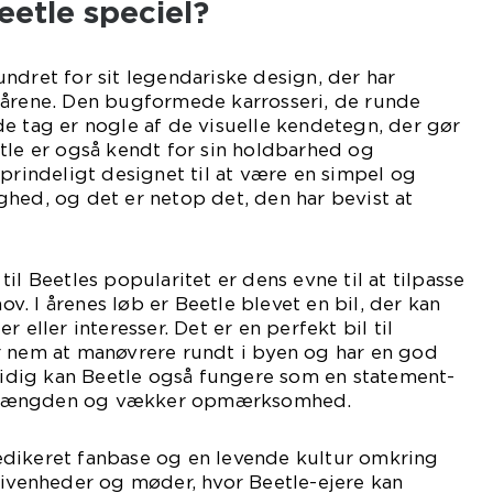
etle speciel?
ndret for sit legendariske design, der har
 årene. Den bugformede karrosseri, de runde
e tag er nogle af de visuelle kendetegn, der gør
tle er også kendt for sin holdbarhed og
oprindeligt designet til at være en simpel og
hed, og det er netop det, den har bevist at
il Beetles popularitet er dens evne til at tilpasse
hov. I årenes løb er Beetle blevet en bil, der kan
der eller interesser. Det er en perfekt bil til
r nem at manøvrere rundt i byen og har en god
dig kan Beetle også fungere som en statement-
fra mængden og vækker opmærksomhed.
dikeret fanbase og en levende kultur omkring
givenheder og møder, hvor Beetle-ejere kan