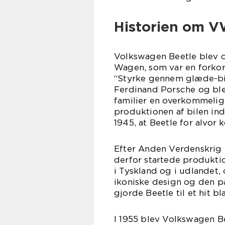
Historien om V
Volkswagen Beetle blev o
Wagen, som var en forkor
“Styrke gennem glæde-bil
Ferdinand Porsche og blev
familier en overkommelig
produktionen af bilen inds
1945, at Beetle for alvor
Efter Anden Verdenskrig v
derfor startede produkti
i Tyskland og i udlandet,
ikoniske design og den p
gjorde Beetle til et hit b
I 1955 blev Volkswagen B