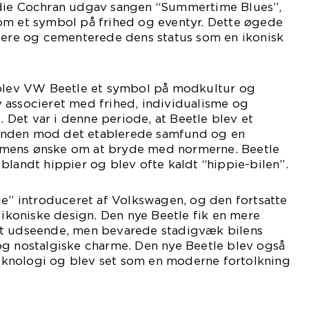
ddie Cochran udgav sangen “Summertime Blues”,
om et symbol på frihed og eventyr. Dette øgede
igere og cementerede dens status som en ikonisk
 blev VW Beetle et symbol på modkultur og
 associeret med frihed, individualisme og
Det var i denne periode, at Beetle blev et
nden mod det etablerede samfund og en
mens ønske om at bryde med normerne. Beetle
blandt hippier og blev ofte kaldt “hippie-bilen”.
le” introduceret af Volkswagen, og den fortsatte
s ikoniske design. Den nye Beetle fik en mere
it udseende, men bevarede stadigvæk bilens
og nostalgiske charme. Den nye Beetle blev også
knologi og blev set som en moderne fortolkning