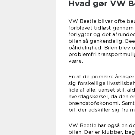
Hvad gør VW Be
VW Beetle bliver ofte beu
forblevet tidløst gennem
forlygter og det afrunded
bilen så genkendelig. Bee
pålidelighed. Bilen blev 
problemfri transportmulig
være.
En af de primære årsager t
sig forskellige livsstilsbe
lide af alle, uanset stil, al
hverdagskørsel, da den e
brændstoføkonomi. Samti
bil, der adskiller sig 
VW Beetle har også en de
bilen. Der er klubber, be