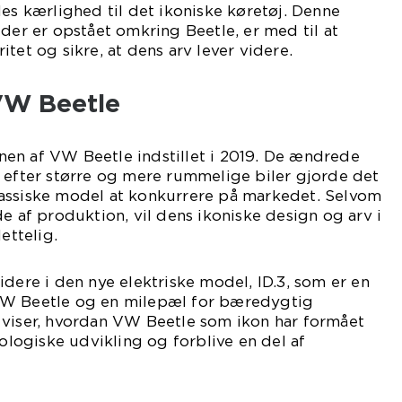
les kærlighed til det ikoniske køretøj. Denne
 der er opstået omkring Beetle, er med til at
tet og sikre, at dens arv lever videre.
VW Beetle
en af VW Beetle indstillet i 2019. De ændrede
 efter større og mere rummelige biler gjorde det
assiske model at konkurrere på markedet. Selvom
de af produktion, vil dens ikoniske design og arv i
ettelig.
idere i den nye elektriske model, ID.3, som er en
VW Beetle og en milepæl for bæredygtig
 viser, hvordan VW Beetle som ikon har formået
nologiske udvikling og forblive en del af