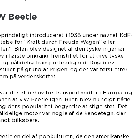
W Beetle
prindeligt introduceret i 1938 under navnet KdF-
telse for “Kraft durch Freude Wagen” eller
en”. Bilen blev designet af den tyske ingeniør
 i første omgang fremstillet for at give tyske
 og pålidelig transportmulighed. Dog blev
tillet på grund af krigen, og det var først efter
 kom på verdenskortet.
ar der et behov for transportmidler i Europa, og
onen af VW Beetle igen. Bilen blev nu solgt både
 og dens popularitet begyndte at stige støt. Det
ålidelige motor var nogle af de kendetegn, der
landt bilkøbere.
eetle en del af popkulturen, da den amerikanske