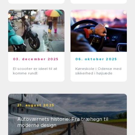
03. december 2025
06. oktober 2025
El scooter er ideel til at
Køreskole i Odense med
komme rundt
sikkerhed i højsæde
21. august 2025
Autoværnets historie: Fra træhegn til
moderne design