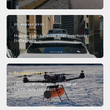
21. august 2025
Hvordan selvkørende biler overholder
trafikloven
20. august 2025
Hvordan droner bliver en del af
fremtidens transport