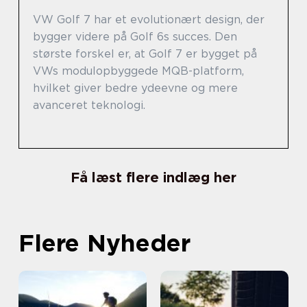
VW Golf 7 har et evolutionært design, der
bygger videre på Golf 6s succes. Den
største forskel er, at Golf 7 er bygget på
VWs modulopbyggede MQB-platform,
hvilket giver bedre ydeevne og mere
avanceret teknologi.
Få læst flere indlæg her
Flere Nyheder