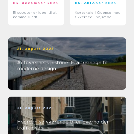
03. december 2025
06. oktober 2025
El scooter er ideel til at
Køreskole i Odense med
komme rundt
sikkerhed i højsæde
21. august 2025
Autoværnets historie: Fra træhegn til
moderne design
21. august 2025
Hvordan selvkørende biler overholder
trafikloven