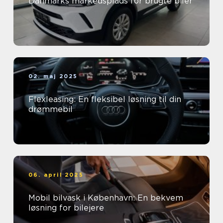
Danmarks markedsplads for brugte biler
02. maj 2025
Flexleasing: En fleksibel løsning til din
drømmebil
06. april 2025
Mobil bilvask i København: En bekvem
løsning for bilejere