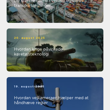
De største havne i verden og deres
transportløsninger
20. august 2025
Hvordan krige påvirkede
køretøjsteknologi
19. august 2025
Hvordan vejkameraer hjælper med at
håndhæve regler