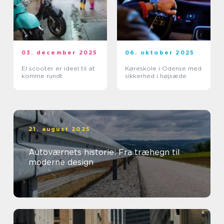
03. december 2025
06. oktober 2025
El scooter er ideel til at
Køreskole i Odense med
komme rundt
sikkerhed i højsæde
21. august 2025
Autoværnets historie: Fra træhegn til
moderne design