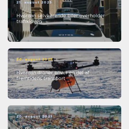
21. august 2025
Hvordan selvkørende biler overholder
trafikloven
20. august 2025
Hvordan droner bliver en del af
fremtidens transport
20. august 2025