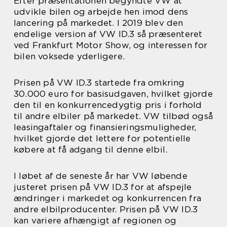
Efter præsentationen begyndte VW at
udvikle bilen og arbejde hen imod dens
lancering på markedet. I 2019 blev den
endelige version af VW ID.3 så præsenteret
ved Frankfurt Motor Show, og interessen for
bilen voksede yderligere.
Prisen på VW ID.3 startede fra omkring
30.000 euro for basisudgaven, hvilket gjorde
den til en konkurrencedygtig pris i forhold
til andre elbiler på markedet. VW tilbød også
leasingaftaler og finansieringsmuligheder,
hvilket gjorde det lettere for potentielle
købere at få adgang til denne elbil.
I løbet af de seneste år har VW løbende
justeret prisen på VW ID.3 for at afspejle
ændringer i markedet og konkurrencen fra
andre elbilproducenter. Prisen på VW ID.3
kan variere afhængigt af regionen og