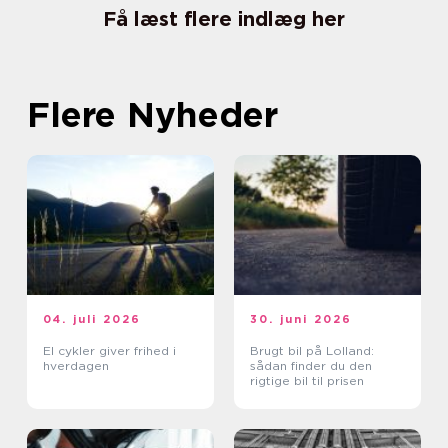
Få læst flere indlæg her
Flere Nyheder
04. juli 2026
30. juni 2026
El cykler giver frihed i
Brugt bil på Lolland:
hverdagen
sådan finder du den
rigtige bil til prisen