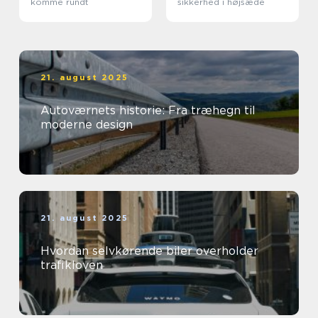
komme rundt
sikkerhed i højsæde
21. august 2025
Autoværnets historie: Fra træhegn til
moderne design
21. august 2025
Hvordan selvkørende biler overholder
trafikloven