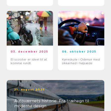
03. december 2025
06. oktober 2025
El scooter er ideel til at
Køreskole i Odense med
komme rundt
sikkerhed i højsæde
21. august 2025
Autoværnets historie: Fra træhegn til
moderne design