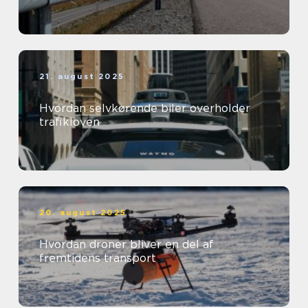
21. august 2025
Hvordan selvkørende biler overholder
trafikloven
20. august 2025
Hvordan droner bliver en del af
fremtidens transport