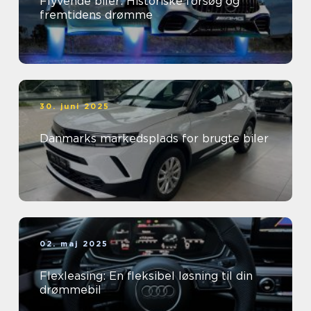
Flyvende biler: Historiske forsøg og
fremtidens drømme
30. juni 2025
Danmarks markedsplads for brugte biler
02. maj 2025
Flexleasing: En fleksibel løsning til din
drømmebil