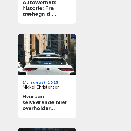
Autoværnets
historie: Fra
træhegn til
moderne design
21. august 2025
Mikkel Christensen
Hvordan
selvkørende biler
overholder
trafikloven