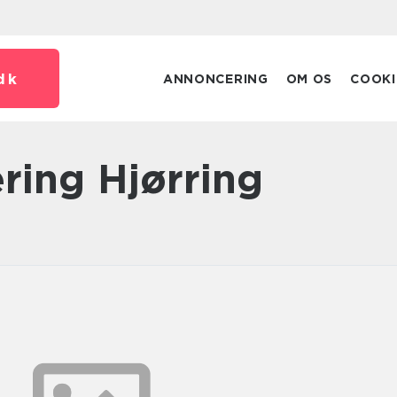
dk
ANNONCERING
OM OS
COOKI
ering Hjørring