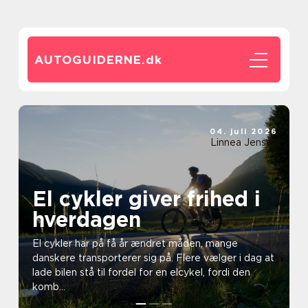
AUTOGUIDERNE.
dk
04. juli 2026
Linnea Jensen
El cykler giver frihed i
hverdagen
El cykler har på få år ændret måden, mange
danskere transporterer sig på. Flere vælger i dag at
lade bilen stå til fordel for en elcykel, fordi den
komb...