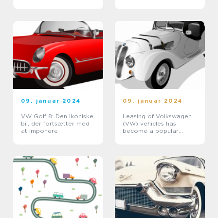
09. januar 2024
09. januar 2024
VW Golf 8: Den ikoniske
Leasing of Volkswagen
bil, der fortsætter med
(VW) vehicles has
at imponere
become a popular
choice for car owners
and enthusiasts alike