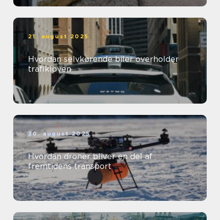
21. august 2025
Hvordan selvkørende biler overholder
trafikloven
20. august 2025
Hvordan droner bliver en del af
fremtidens transport