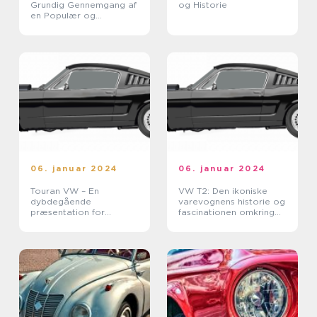
Grundig Gennemgang af
og Historie
en Populær og
Miljøvenlig Bil
06. januar 2024
06. januar 2024
Touran VW – En
VW T2: Den ikoniske
dybdegående
varevognens historie og
præsentation for
fascinationen omkring
bilentusiaster
den