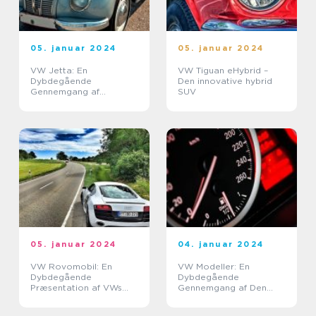
05. januar 2024
05. januar 2024
VW Jetta: En
VW Tiguan eHybrid –
Dybdegående
Den innovative hybrid
Gennemgang af
SUV
Volkswagens Ikoniske
Køretøj
05. januar 2024
04. januar 2024
VW Rovomobil: En
VW Modeller: En
Dybdegående
Dybdegående
Præsentation af VWs
Gennemgang af Den
Unikke Konceptbil
Berømte Bilproducent