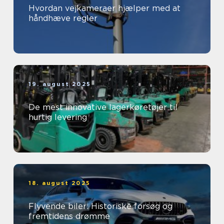
Hvordan vejkameraer hjælper med at
håndhæve regler
19. august 2025
De mest innovative lagerkøretøjer til
hurtig levering
18. august 2025
Flyvende biler: Historiske forsøg og
fremtidens drømme