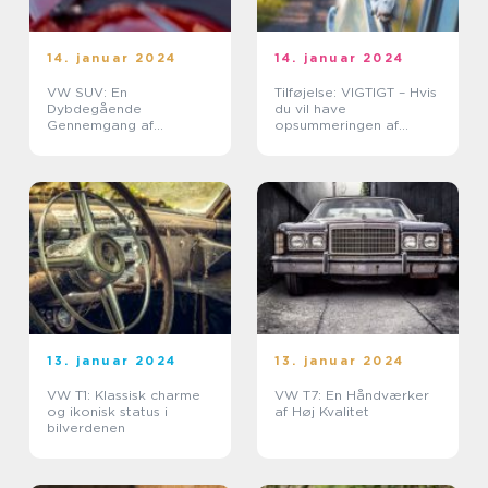
14. januar 2024
14. januar 2024
VW SUV: En
Tilføjelse: VIGTIGT – Hvis
Dybdegående
du vil have
Gennemgang af
opsummeringen af
Volkswagens
artiklen, der skal
Spændende Offroad-
inkluderes som featured
køretøjer
snippet for Google-
søgningen, skal du
angive,...
13. januar 2024
13. januar 2024
VW T1: Klassisk charme
VW T7: En Håndværker
og ikonisk status i
af Høj Kvalitet
bilverdenen