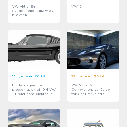
VW Aktie: En
VW ID
dybdegående analyse af
bilaktien
11. januar 2024
11. januar 2024
En dybdegående
VW Mitra: A
præsentation af ID 4 VW
Comprehensive Guide
– Fremtidens elektriske
for Car Enthusiasts
SUV