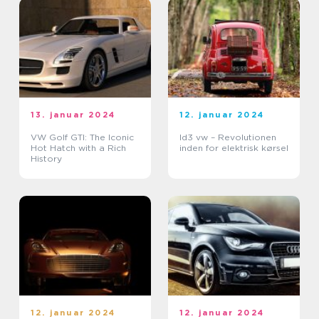
13. januar 2024
12. januar 2024
VW Golf GTI: The Iconic
Id3 vw – Revolutionen
Hot Hatch with a Rich
inden for elektrisk kørsel
History
12. januar 2024
12. januar 2024