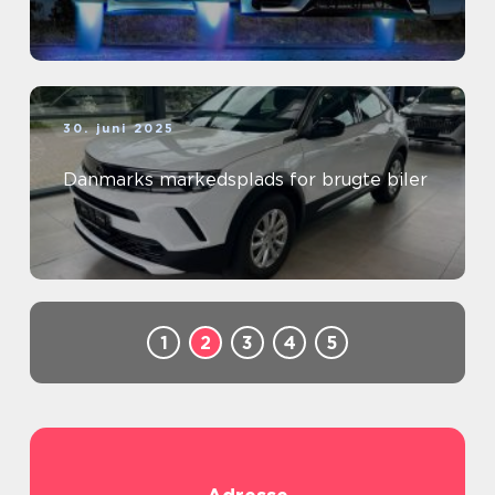
30. juni 2025
Danmarks markedsplads for brugte biler
1
2
3
4
5