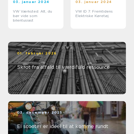
03. januar 2024
03. januar 2024
VW Værksted: Alt, du
VW ID 7: Fremtidens
bør vide som
Elektriske Køretøj
bilentusiast
01. februar 2026
Skrot fra affald til værdifuld ressource
03. december 2025
El scooter er ideel til at komme rundt