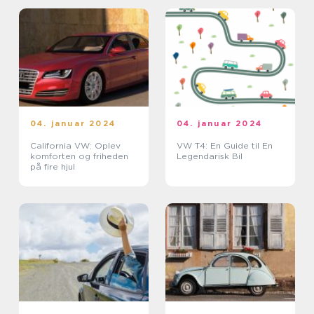
04. januar 2024
04. januar 2024
California VW: Oplev
VW T4: En Guide til En
komforten og friheden
Legendarisk Bil
på fire hjul