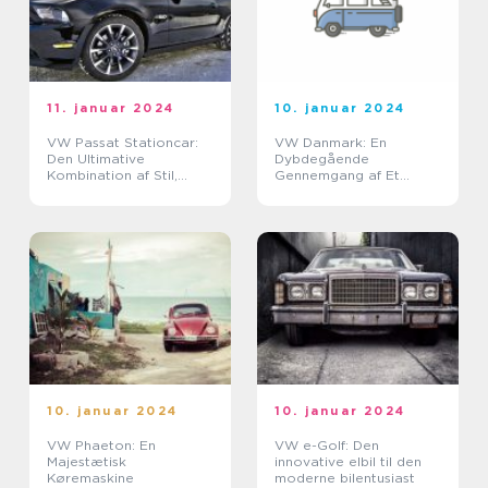
11. januar 2024
10. januar 2024
VW Passat Stationcar:
VW Danmark: En
Den Ultimative
Dybdegående
Kombination af Stil,
Gennemgang af Et
Ydeevne og
Ikonisk Bilmærke
Pålidelighed
10. januar 2024
10. januar 2024
VW Phaeton: En
VW e-Golf: Den
Majestætisk
innovative elbil til den
Køremaskine
moderne bilentusiast