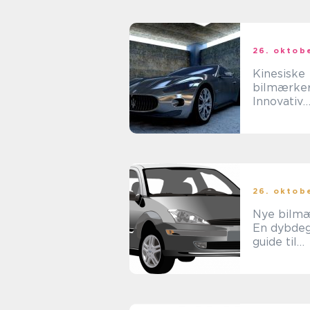
26. oktob
Kinesiske
bilmærker
Innovativ
udvikling 
historisk
gennemg
26. oktob
Nye bilmæ
En dybde
guide til
bilentusia