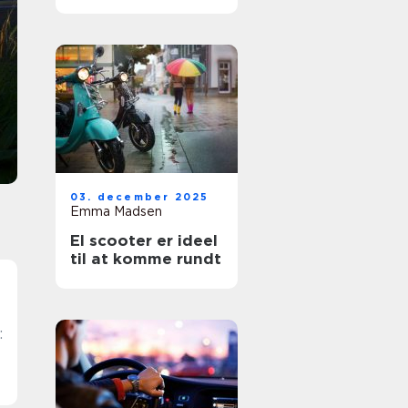
rigtige bil til
At finde en god brugt bil kan virke uoverskueli
især hvis man ikke køber bil ret tit. Udbuddet 
prisen
stort, priserne svinger, og det kan være svært 
gennemskue, hvad der fak...
03. december 2025
Emma Madsen
El scooter er ideel
til at komme rundt
: