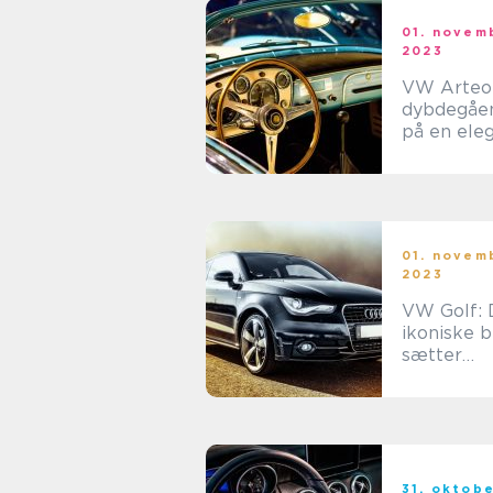
01. novem
2023
VW Arteon
dybdegåen
på en ele
innovativ b
01. novem
2023
VW Golf:
ikoniske bi
sætter
standarde
kvalitet o
driftsikke
31. oktob