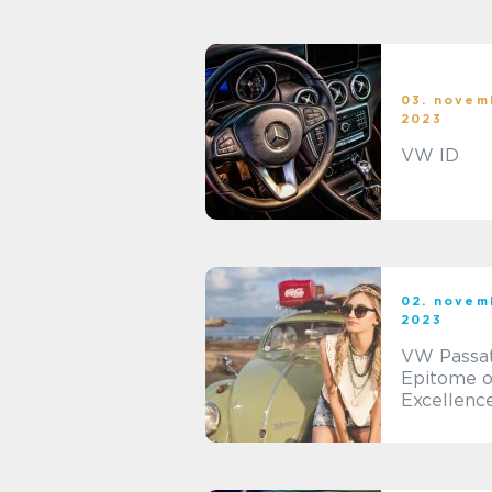
03. novem
2023
VW ID
02. novem
2023
VW Passat
Epitome o
Excellenc
Roads