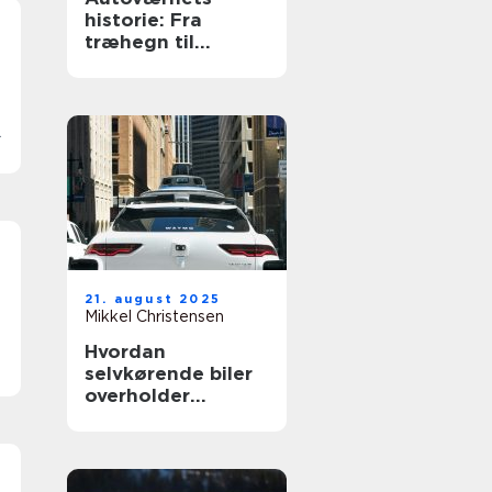
historie: Fra
træhegn til
moderne design
21. august 2025
Mikkel Christensen
Hvordan
selvkørende biler
overholder
trafikloven