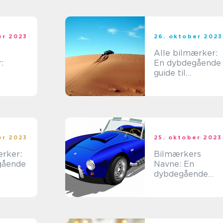
er 2023
26. oktober 2023
Alle bilmærker:
:
En dybdegående
guide til
og
bilentusiaster og
bil-ejere
ang
er 2023
25. oktober 2023
rker:
Bilmærkers
gående
Navne: En
dybdegående
ster
analyse