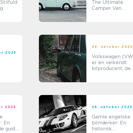
tilfuld
The Ultimate
ig
Camper Van
Experience
29. oktober 2023
er 2023
Volkswagen (VW
er en velkendt
bilproducent, der
har været en af
de førende
aktører på
markedet i årtier
er 2023
28. oktober 2023
te
Gamle engelske
: En
bilmærker: En
e guide
historisk