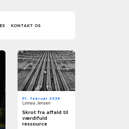
ES
KONTAKT OS
Brugt bil på
01. februar 2026
Lolland: sådan
Linnea Jensen
Skrot fra affald til
finder du den
værdifuld
ressource