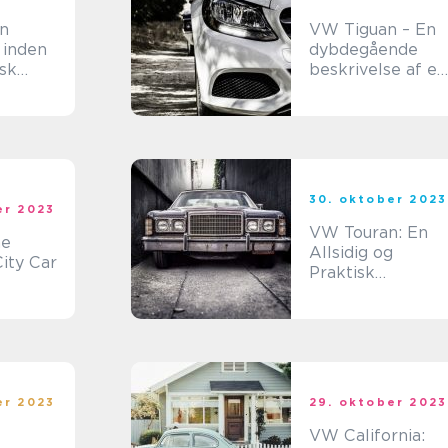
n
VW Tiguan – En
 inden
dybdegående
isk
beskrivelse af en
eknologi
populær SUV
30. oktober 2023
er 2023
VW Touran: En
Allsidig og
ity Car
Praktisk
Familiebil
[INDSÆT VIDEO
HER]
er 2023
29. oktober 2023
VW California: