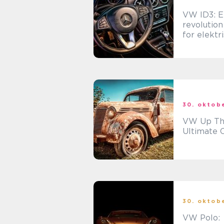
VW ID3: E
revolution
for elektr
køretøjst
30. oktob
VW Up The
Ultimate C
30. oktob
VW Polo: