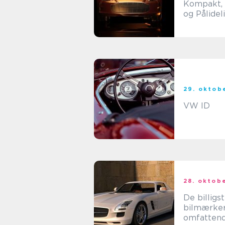
Kompakt, S
og Pålidel
29. oktob
VW ID
28. oktob
De billigs
bilmærker
omfattend