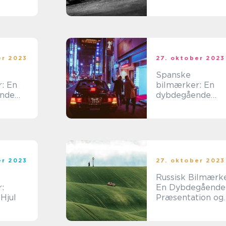
bevidste
gennemgang af
ster
Englands
bilindustri
er 2023
27. oktober 2023
Spanske
: En
bilmærker: En
nde
dybdegående
ang
undersøgelse
er 2023
27. oktober 2023
Russisk Bilmærk
:
En Dybdegående
Hjul
Præsentation og
Historisk
Gennemgang