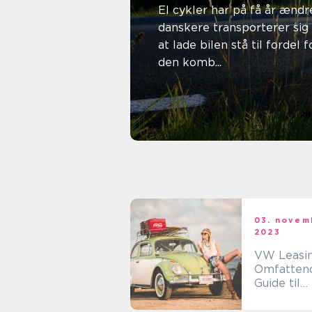
El cykler har på få år ænd
danskere transporterer sig 
at lade bilen stå til fordel f
den komb...
14. maj 2026
Mikkel Christensen
03. novem
2023
VW Leasin
Omfatten
Guide til
Bilentusia