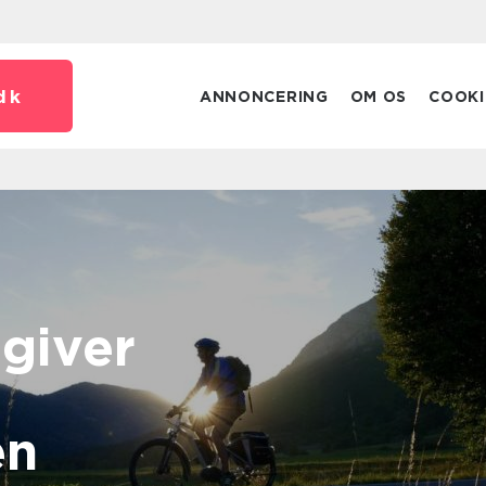
dk
ANNONCERING
OM OS
COOKI
 giver
en