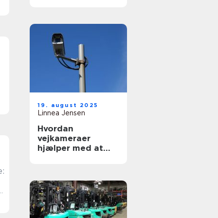
19. august 2025
Linnea Jensen
Hvordan
vejkameraer
hjælper med at
håndhæve regler
e: