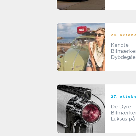
til budget
bilentusia
28. oktob
Kendte
Bilmærker
Dybdegåe
Gennemg
27. oktob
De Dyre
Bilmærker
Luksus på 