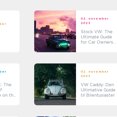
02. november
2023
ber
Stock VW: The
Ultimate Guide
for Car Owners
and Enthusiasts
ber
02. november
2023
: The
VW Caddy: Den
f
Ultimative Guide
e on the
til Bilentusiaster