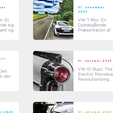
ber
01. november
2023
: Et
VW T-Roc: En
de kig
Dybdegående
gant og
Præsentation af
il
Volkswagens
Crossover
ber
31. oktober 2023
VW ID Buzz: The
 Den
Electric Microbus
l, der
Revolutionizing
the Automotive
n for
Industry
g
rhed
er 2023
31. oktober 2023