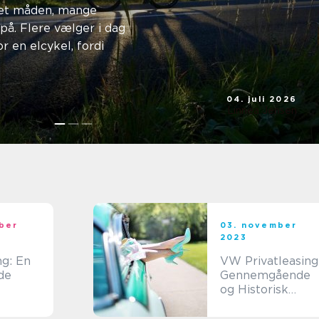
ret måden, mange
på. Flere vælger i dag
or en elcykel, fordi
04. juli 2026
Linnea Jensen
ber
03. november
2023
g: En
VW Privatleasing
de
Gennemgående
og Historisk
ster
Oversigt