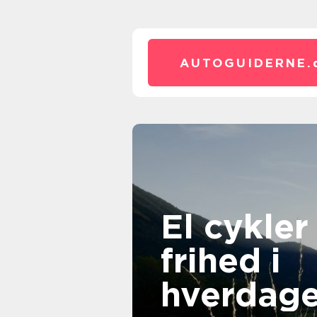
AUTOGUIDERNE.
El cykler
frihed i
hverdag