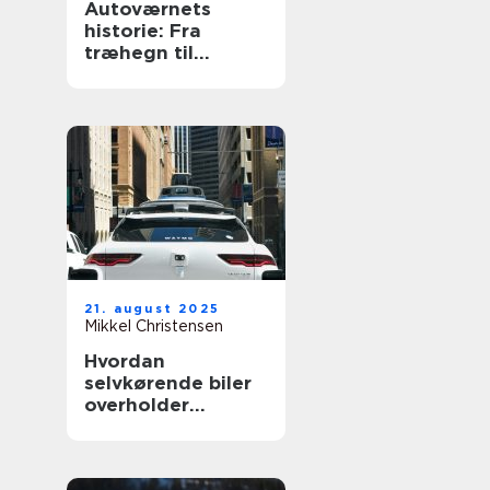
Autoværnets
historie: Fra
træhegn til
moderne design
21. august 2025
Mikkel Christensen
Hvordan
selvkørende biler
overholder
trafikloven