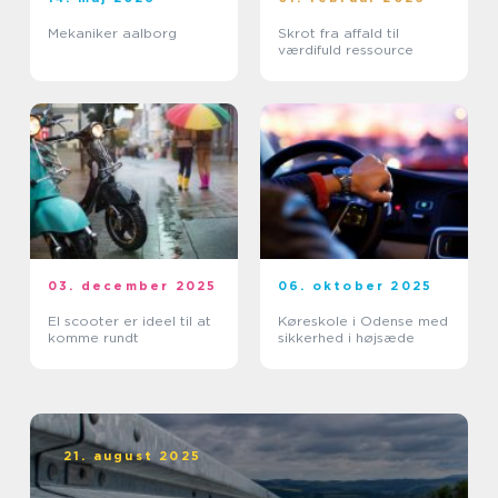
Mekaniker aalborg
Skrot fra affald til
værdifuld ressource
03. december 2025
06. oktober 2025
El scooter er ideel til at
Køreskole i Odense med
komme rundt
sikkerhed i højsæde
21. august 2025