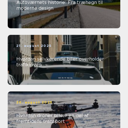
Autoværnets historie: Fra træhegn til
moderne design
21. august 2025
Hvordan selvkørende biler overholder
trafikloven
20. august 2025
Hvordan droner bliver en del af
fremtidens transport