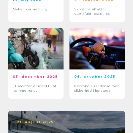
Mekaniker aalborg
Skrot fra affald til
værdifuld ressource
03. december 2025
06. oktober 2025
El scooter er ideel til at
Køreskole i Odense med
komme rundt
sikkerhed i højsæde
21. august 2025