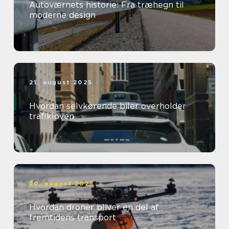
Autoværnets historie: Fra træhegn til
moderne design
21. august 2025
Hvordan selvkørende biler overholder
trafikloven
20. august 2025
Hvordan droner bliver en del af
fremtidens transport