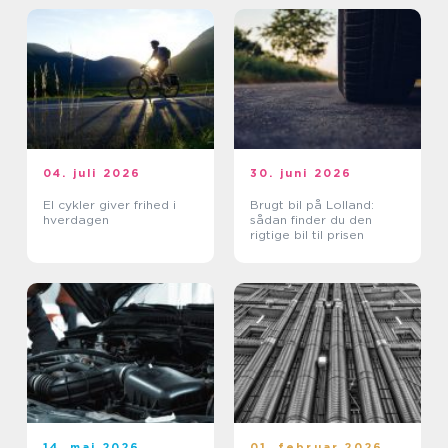
04. juli 2026
30. juni 2026
El cykler giver frihed i
Brugt bil på Lolland:
hverdagen
sådan finder du den
rigtige bil til prisen
14. maj 2026
01. februar 2026