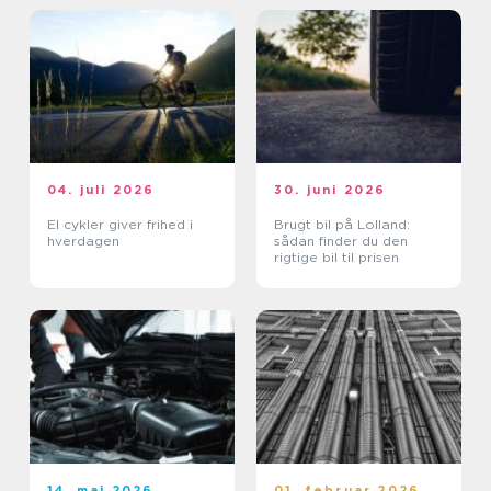
04. juli 2026
30. juni 2026
El cykler giver frihed i
Brugt bil på Lolland:
hverdagen
sådan finder du den
rigtige bil til prisen
14. maj 2026
01. februar 2026