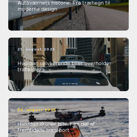
Autoværnets historie: Fra træhegn til
moderne design
21. august 2025
Hvordan selvkørende biler overholder
trafikloven
20. august 2025
Hvordan droner bliver en del af
fremtidens transport