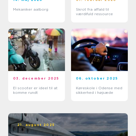
Mekaniker aalborg
Skrot fra affald til
værdifuld ressource
03. december 2025
06. oktober 2025
El scooter er ideel til at
Køreskole i Odense med
komme rundt
sikkerhed i højsæde
21. august 2025