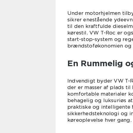
Under motorhjelmen tilb
sikrer enestående ydeevn
til den kraftfulde dieselm
kørestil. VW T-Roc er og
start-stop-system og reg
brændstoføkonomien og 
En Rummelig og
Indvendigt byder VW T-R
der er masser af plads ti
komfortable materialer 
behagelig og luksuriøs a
praktiske og intelligente
sikkerhedsteknologi og in
køreoplevelse hver gang.