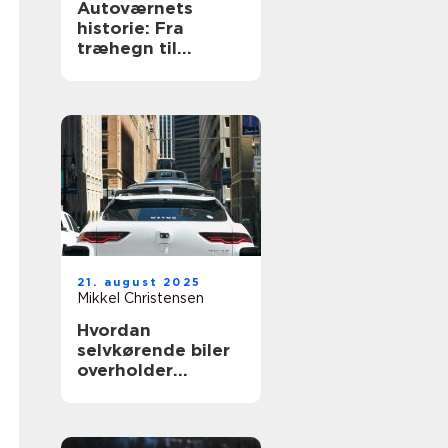
Autoværnets
historie: Fra
træhegn til
moderne design
21. august 2025
Mikkel Christensen
Hvordan
selvkørende biler
overholder
trafikloven