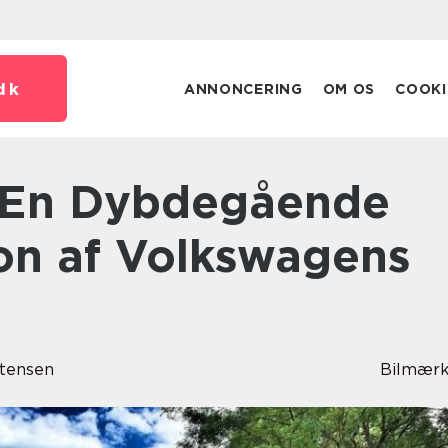
dk
ANNONCERING
OM OS
COOKI
on af Volkswagens
tensen
Bilmærk