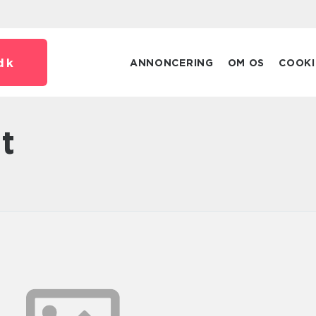
dk
ANNONCERING
OM OS
COOKI
t