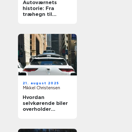
Autoværnets
historie: Fra
træhegn til
moderne design
21. august 2025
Mikkel Christensen
Hvordan
selvkørende biler
overholder
trafikloven