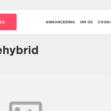
dk
ANNONCERING
OM OS
COOKI
ehybrid