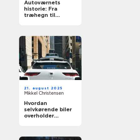
Autoværnets
historie: Fra
træhegn til
moderne design
21. august 2025
Mikkel Christensen
Hvordan
selvkørende biler
overholder
trafikloven