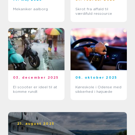
Mekaniker aalborg
Skrot fra affald til
værdifuld ressource
03. december 2025
06. oktober 2025
El scooter er ideel til at
Køreskole i Odense med
komme rundt
sikkerhed i højsæde
21. august 2025