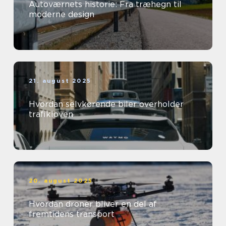
Autoværnets historie: Fra træhegn til
moderne design
21. august 2025
Hvordan selvkørende biler overholder
trafikloven
20. august 2025
Hvordan droner bliver en del af
fremtidens transport