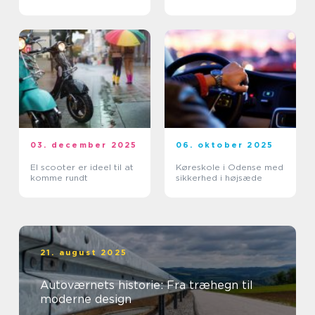
03. december 2025
06. oktober 2025
El scooter er ideel til at
Køreskole i Odense med
komme rundt
sikkerhed i højsæde
21. august 2025
Autoværnets historie: Fra træhegn til
moderne design