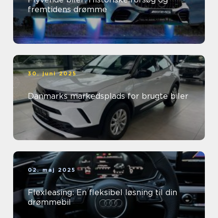
fremtidens drømme
30. juni 2025
Danmarks markedsplads for brugte biler
02. maj 2025
Flexleasing: En fleksibel løsning til din
drømmebil