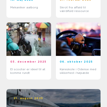
Mekaniker aalborg
Skrot fra affald til
værdifuld ressource
03. december 2025
06. oktober 2025
El scooter er ideel til at
Køreskole i Odense med
komme rundt
sikkerhed i højsæde
21. august 2025