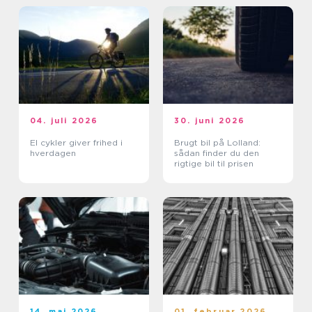
04. juli 2026
30. juni 2026
El cykler giver frihed i
Brugt bil på Lolland:
hverdagen
sådan finder du den
rigtige bil til prisen
14. maj 2026
01. februar 2026