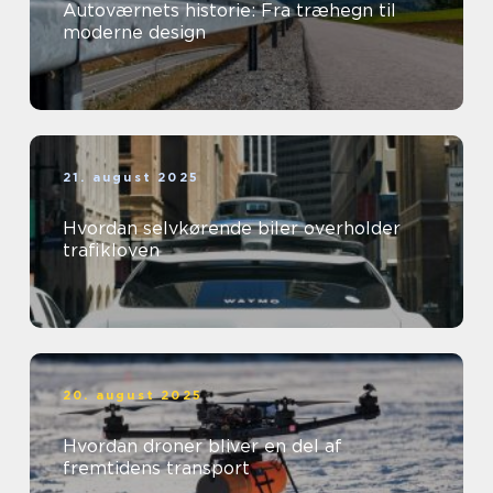
Autoværnets historie: Fra træhegn til
moderne design
21. august 2025
Hvordan selvkørende biler overholder
trafikloven
20. august 2025
Hvordan droner bliver en del af
fremtidens transport