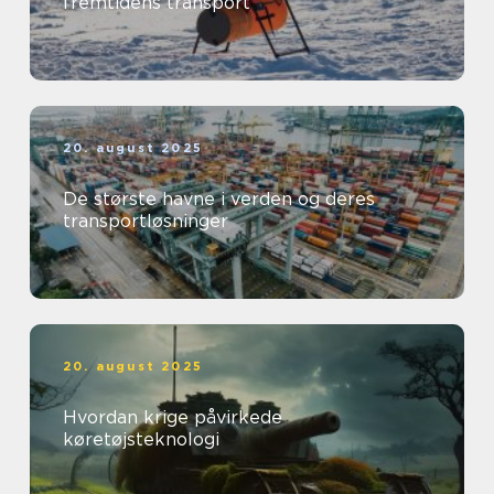
fremtidens transport
20. august 2025
De største havne i verden og deres
transportløsninger
20. august 2025
Hvordan krige påvirkede
køretøjsteknologi