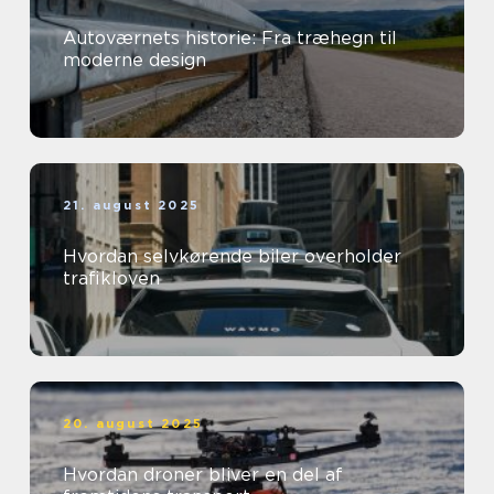
Autoværnets historie: Fra træhegn til
moderne design
21. august 2025
Hvordan selvkørende biler overholder
trafikloven
20. august 2025
Hvordan droner bliver en del af