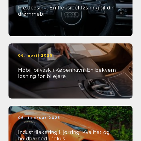
Flexleasing: En fleksibel løsning til din
drømmebil
06. april 2025
Mobil bilvask i København: En bekvem
løsning for bilejere
06. februar 2025
Industrilakering Hjørring: Kvalitet og
holdbarhed i fokus