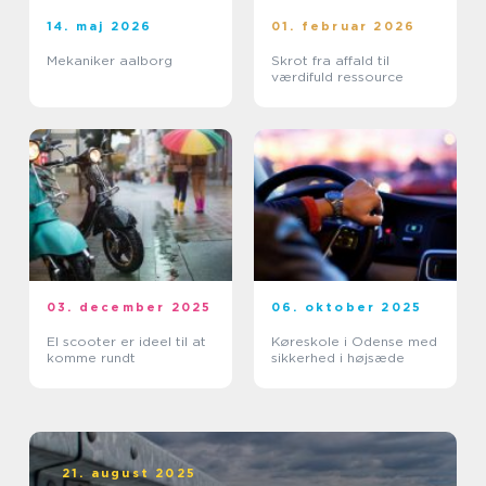
14. maj 2026
01. februar 2026
Mekaniker aalborg
Skrot fra affald til
værdifuld ressource
03. december 2025
06. oktober 2025
El scooter er ideel til at
Køreskole i Odense med
komme rundt
sikkerhed i højsæde
21. august 2025