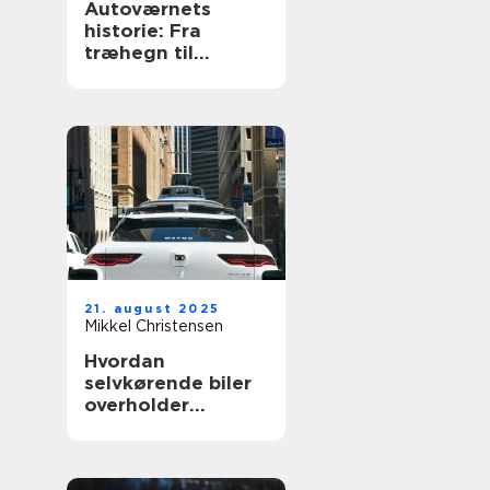
Autoværnets
historie: Fra
træhegn til
moderne design
21. august 2025
Mikkel Christensen
Hvordan
selvkørende biler
overholder
trafikloven