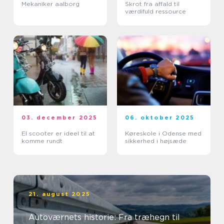
Mekaniker aalborg
Skrot fra affald til
værdifuld ressource
03. december 2025
06. oktober 2025
El scooter er ideel til at
Køreskole i Odense med
komme rundt
sikkerhed i højsæde
21. august 2025
Autoværnets historie: Fra træhegn til