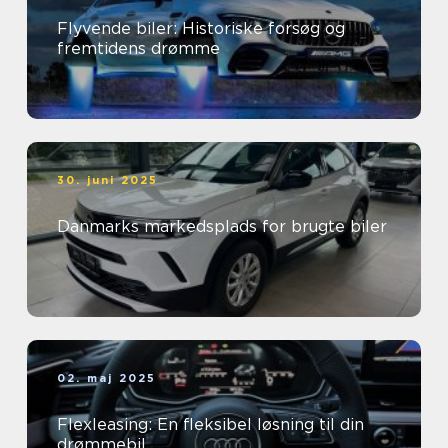
Flyvende biler: Historiske forsøg og
fremtidens drømme
30. juni 2025
Danmarks markedsplads for brugte biler
02. maj 2025
Flexleasing: En fleksibel løsning til din
drømmebil