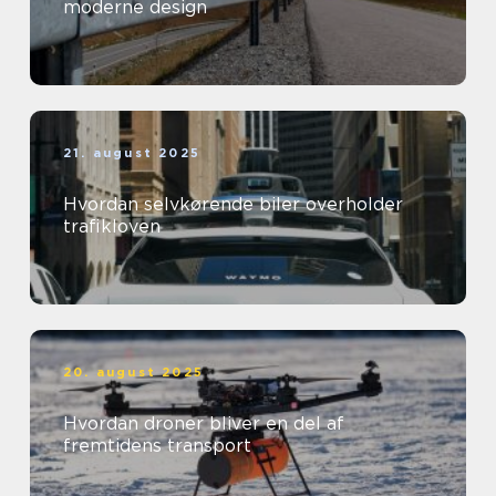
moderne design
21. august 2025
Hvordan selvkørende biler overholder
trafikloven
20. august 2025
Hvordan droner bliver en del af
fremtidens transport