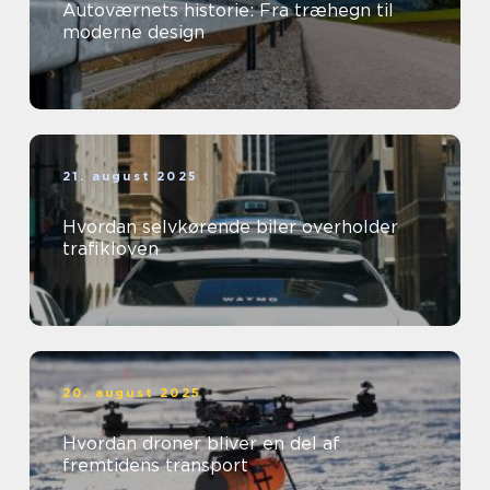
Autoværnets historie: Fra træhegn til
moderne design
21. august 2025
Hvordan selvkørende biler overholder
trafikloven
20. august 2025
Hvordan droner bliver en del af
fremtidens transport