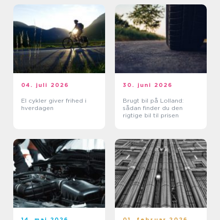
04. juli 2026
30. juni 2026
El cykler giver frihed i
Brugt bil på Lolland:
hverdagen
sådan finder du den
rigtige bil til prisen
14. maj 2026
01. februar 2026