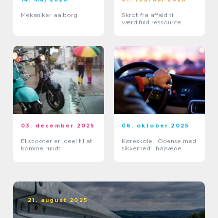
Mekaniker aalborg
Skrot fra affald til
værdifuld ressource
03. december 2025
06. oktober 2025
El scooter er ideel til at
Køreskole i Odense med
komme rundt
sikkerhed i højsæde
21. august 2025