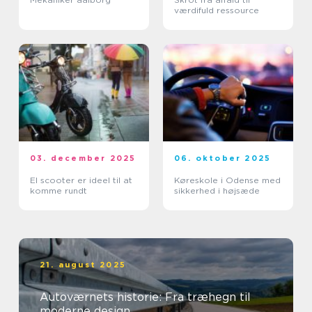
værdifuld ressource
03. december 2025
06. oktober 2025
El scooter er ideel til at
Køreskole i Odense med
komme rundt
sikkerhed i højsæde
21. august 2025
Autoværnets historie: Fra træhegn til
moderne design