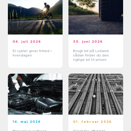
04. juli 2026
30. juni 2026
El cykler giver frihed i
Brugt bil på Lolland:
hverdagen
sådan finder du den
rigtige bil til prisen
14. maj 2026
01. februar 2026
Mekaniker aalborg
Skrot fra affald til