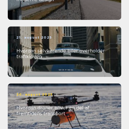
21. august 2025
Hvordan selvkørende biler overholder
trafikloven
20. august 2025
Hvordan droner bliver en del af
fremtidens transport