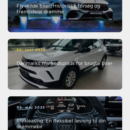
Flyvende biler: Historiske forsøg og
fremtidens drømme
30. juni 2025
Danmarks markedsplads for brugte biler
02. maj 2025
Flexleasing: En fleksibel løsning til din
drømmebil