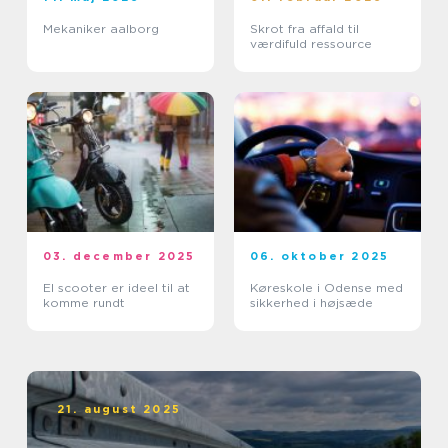
Mekaniker aalborg
Skrot fra affald til
værdifuld ressource
03. december 2025
06. oktober 2025
El scooter er ideel til at
Køreskole i Odense med
komme rundt
sikkerhed i højsæde
21. august 2025