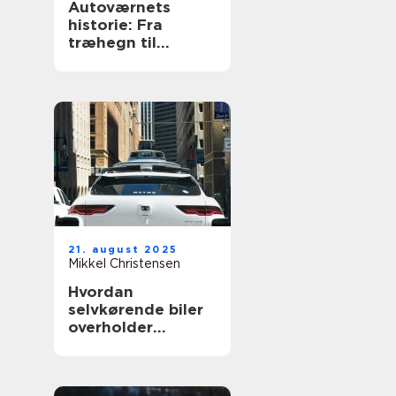
Autoværnets
historie: Fra
træhegn til
moderne design
21. august 2025
Mikkel Christensen
Hvordan
selvkørende biler
overholder
trafikloven