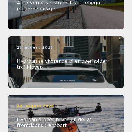
Autoværnets historie: Fra træhegn til
moderne design
21. august 2025
Hvordan selvkørende biler overholder
trafikloven
20. august 2025
Hvordan droner bliver en del af
fremtidens transport