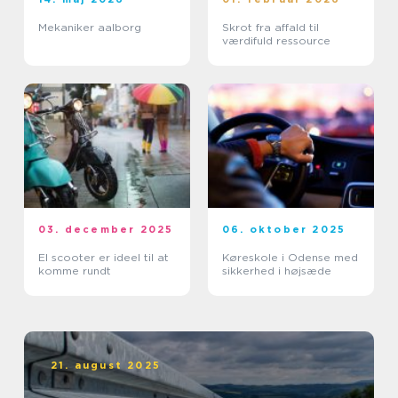
Mekaniker aalborg
Skrot fra affald til
værdifuld ressource
03. december 2025
06. oktober 2025
El scooter er ideel til at
Køreskole i Odense med
komme rundt
sikkerhed i højsæde
21. august 2025