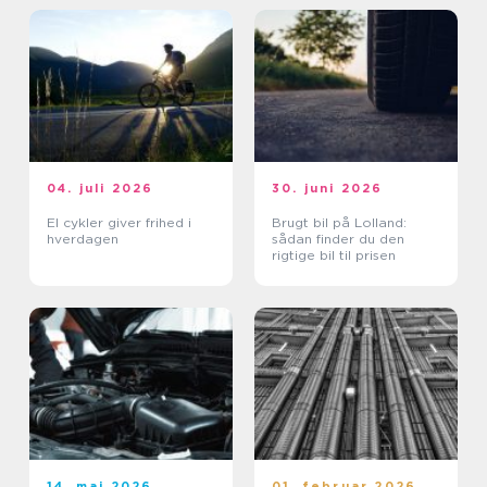
04. juli 2026
30. juni 2026
El cykler giver frihed i
Brugt bil på Lolland:
hverdagen
sådan finder du den
rigtige bil til prisen
14. maj 2026
01. februar 2026