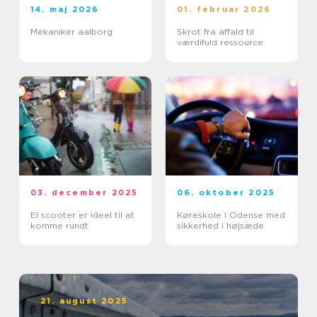
14. maj 2026
01. februar 2026
Mekaniker aalborg
Skrot fra affald til
værdifuld ressource
03. december 2025
06. oktober 2025
El scooter er ideel til at
Køreskole i Odense med
komme rundt
sikkerhed i højsæde
21. august 2025