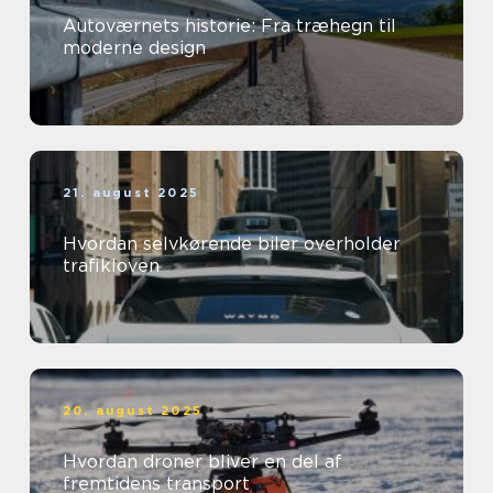
Autoværnets historie: Fra træhegn til
moderne design
21. august 2025
Hvordan selvkørende biler overholder
trafikloven
20. august 2025
Hvordan droner bliver en del af
fremtidens transport