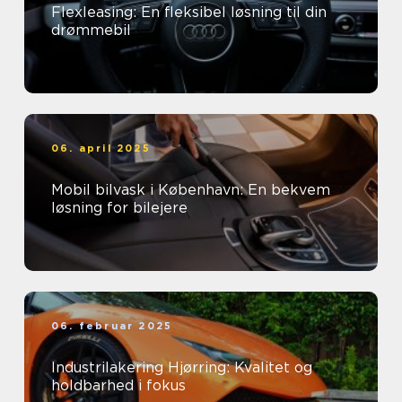
Flexleasing: En fleksibel løsning til din
drømmebil
06. april 2025
Mobil bilvask i København: En bekvem
løsning for bilejere
06. februar 2025
Industrilakering Hjørring: Kvalitet og
holdbarhed i fokus