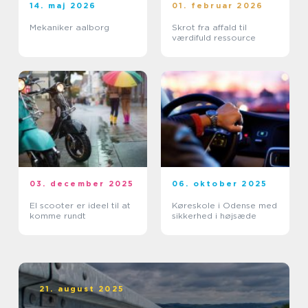
14. maj 2026
01. februar 2026
Mekaniker aalborg
Skrot fra affald til
værdifuld ressource
03. december 2025
06. oktober 2025
El scooter er ideel til at
Køreskole i Odense med
komme rundt
sikkerhed i højsæde
21. august 2025