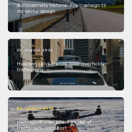
Autoværnets historie: Fra træhegn til
moderne design
21. august 2025
Hvordan selvkørende biler overholder
trafikloven
20. august 2025
Hvordan droner bliver en del af
fremtidens transport