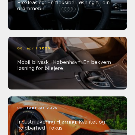
Flexleasing: En fleksibel løsning til din
drømmebil
06. april 2025
Mobil bilvask i København: En bekvem
løsning for bilejere
06. februar 2025
Industrilakering Hjørring: Kvalitet og
holdbarhed i fokus