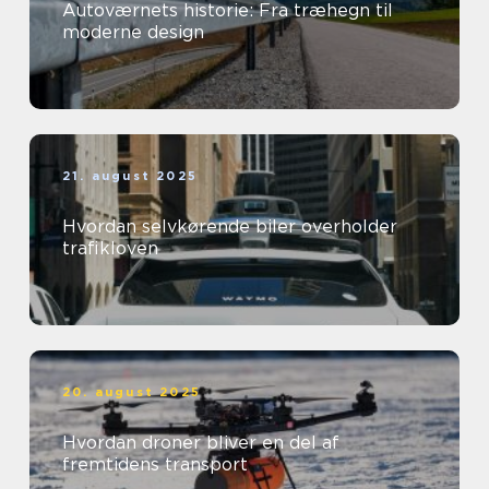
Autoværnets historie: Fra træhegn til
moderne design
21. august 2025
Hvordan selvkørende biler overholder
trafikloven
20. august 2025
Hvordan droner bliver en del af
fremtidens transport