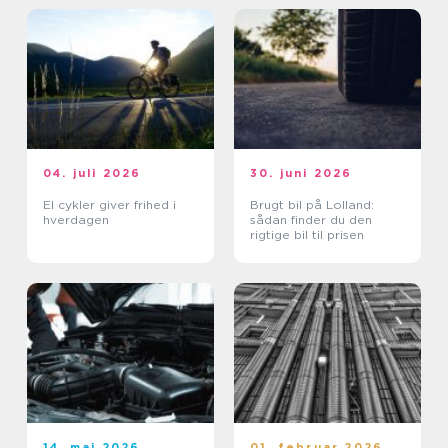
04. juli 2026
30. juni 2026
El cykler giver frihed i
Brugt bil på Lolland:
hverdagen
sådan finder du den
rigtige bil til prisen
14. maj 2026
01. februar 2026