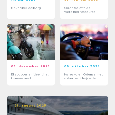
Mekaniker aalborg
Skrot fra affald til
værdifuld ressource
03. december 2025
06. oktober 2025
El scooter er ideel til at
Køreskole i Odense med
komme rundt
sikkerhed i højsæde
21. august 2025