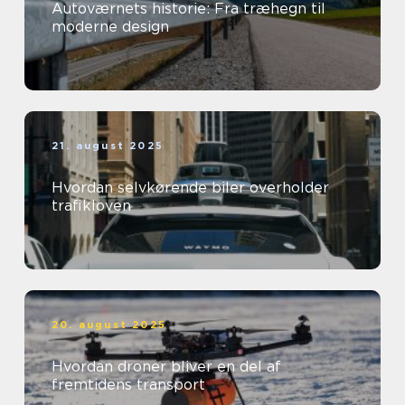
Autoværnets historie: Fra træhegn til
moderne design
21. august 2025
Hvordan selvkørende biler overholder
trafikloven
20. august 2025
Hvordan droner bliver en del af
fremtidens transport