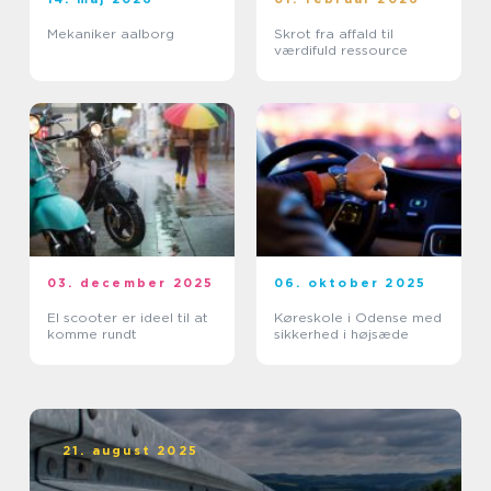
Mekaniker aalborg
Skrot fra affald til
værdifuld ressource
03. december 2025
06. oktober 2025
El scooter er ideel til at
Køreskole i Odense med
komme rundt
sikkerhed i højsæde
21. august 2025