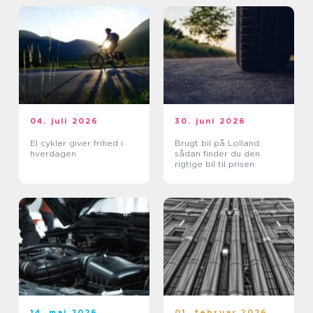
04. juli 2026
30. juni 2026
El cykler giver frihed i
Brugt bil på Lolland:
hverdagen
sådan finder du den
rigtige bil til prisen
14. maj 2026
01. februar 2026