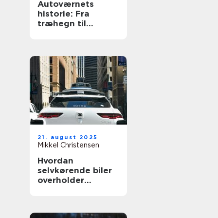
Autoværnets
historie: Fra
træhegn til
moderne design
21. august 2025
Mikkel Christensen
Hvordan
selvkørende biler
overholder
trafikloven