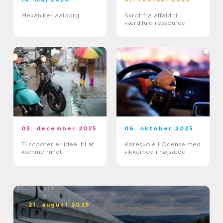
Mekaniker aalborg
Skrot fra affald til
værdifuld ressource
03. december 2025
06. oktober 2025
El scooter er ideel til at
Køreskole i Odense med
komme rundt
sikkerhed i højsæde
21. august 2025