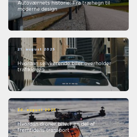
Autoværnets historie: Fra træhegn til
moderne design
21. august 2025
Hvordan selvkørende biler overholder
trafikloven
20. august 2025
Hvordan droner bliver en del af
fremtidens transport