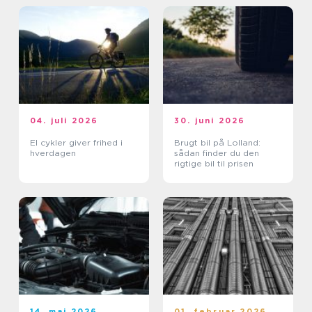
04. juli 2026
30. juni 2026
El cykler giver frihed i
Brugt bil på Lolland:
hverdagen
sådan finder du den
rigtige bil til prisen
14. maj 2026
01. februar 2026