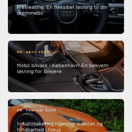
Flexleasing: En fleksibel løsning til din
drømmebil
06. april 2025
Mobil bilvask i København: En bekvem
løsning for bilejere
06. februar 2025
Industrilakering Hjørring: Kvalitet og
holdbarhed i fokus