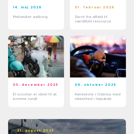
14. maj 2026
01. februar 2026
Mekaniker aalborg
Skrot fra affald til
værdifuld ressource
03. december 2025
06. oktober 2025
El scooter er ideel til at
Køreskole i Odense med
komme rundt
sikkerhed i højsæde
21. august 2025