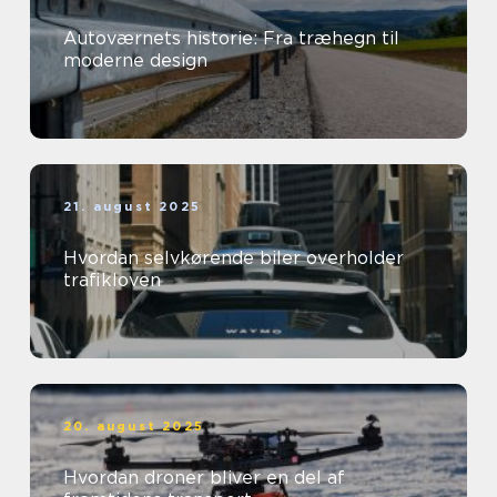
Autoværnets historie: Fra træhegn til
moderne design
21. august 2025
Hvordan selvkørende biler overholder
trafikloven
20. august 2025
Hvordan droner bliver en del af