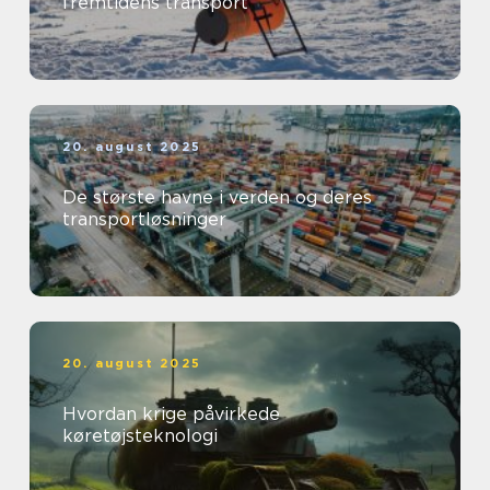
fremtidens transport
20. august 2025
De største havne i verden og deres
transportløsninger
20. august 2025
Hvordan krige påvirkede
køretøjsteknologi