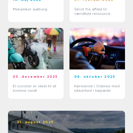
Mekaniker aalborg
Skrot fra affald til
værdifuld ressource
03. december 2025
06. oktober 2025
El scooter er ideel til at
Køreskole i Odense med
komme rundt
sikkerhed i højsæde
21. august 2025