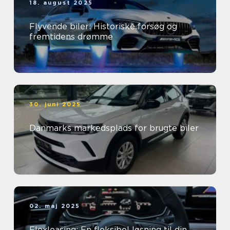
18. august 2025
Flyvende biler: Historiske forsøg og
fremtidens drømme
30. juni 2025
Danmarks markedsplads for brugte biler
02. maj 2025
Flexleasing: En fleksibel løsning til din